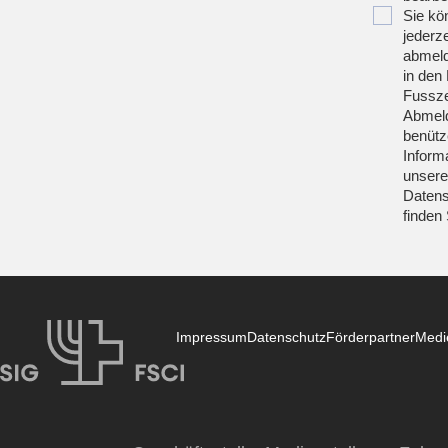
Sie kö
jederze
abmeld
in den 
Fussze
Abmeld
benütz
Inform
unsere
Datens
finden
Impressum
Datenschutz
Förderpartner
Medi
SIG