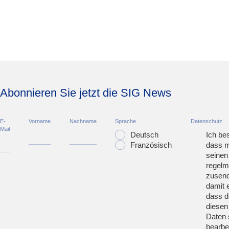
Abonnieren Sie jetzt die SIG News
E-
Vorname
Nachname
Sprache
Datenschutz
Mail
Deutsch
Ich bes
Französisch
dass m
seinen
regelm
zusend
damit 
dass d
diesen
Daten 
bearbei