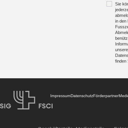
Sie kö
jederze
abmeld
in den 
Fussze
Abmeld
benütz
Inform
unsere
Datens
finden
Impressum
Datenschutz
Förderpartner
Medi
SIG