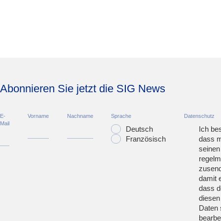
Abonnieren Sie jetzt die SIG News
E-
Vorname
Nachname
Sprache
Datenschutz
Mail
Deutsch
Ich bes
Französisch
dass m
seinen
regelm
zusend
damit 
dass d
diesen
Daten 
bearbei